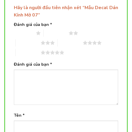
Hãy là người đầu tiên nhận xét “Mẫu Decal Dán
Kính Mờ 07”
Đánh giá của bạn
*
1 trên 5 sao
2 trên 5 sao
3 trên 5 sao
4 trên 5 sao
5 trên 5 sao
Đánh giá của bạn
*
Tên
*