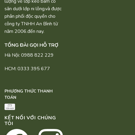
lượng về lớp keo bám có
sãn dưới lớp ni lông.và được
phân phối độc quyền cho
công ty TNHH An Bình từ
năm 2006.đến nay.
TỔNG ĐÀI GỌI HỖ TRỢ
Hà Nội: 0988 822 229
HCM: 0333 395 677
PHƯƠNG THỨC THANH
TOÁN
KẾT NỐI VỚI CHÚNG
TÔI