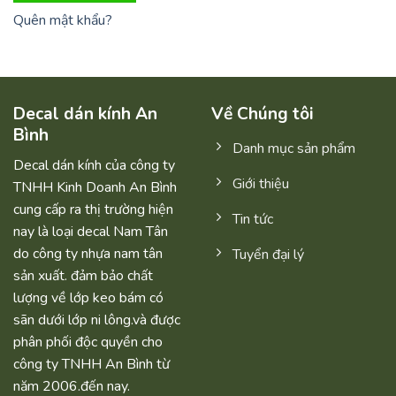
Quên mật khẩu?
Decal dán kính An
Về Chúng tôi
Bình
Danh mục sản phẩm
Decal dán kính của công ty
Giới thiệu
TNHH Kinh Doanh An Bình
cung cấp ra thị trường hiện
Tin tức
nay là loại decal Nam Tân
do công ty nhựa nam tân
Tuyển đại lý
sản xuất. đảm bảo chất
lượng về lớp keo bám có
sãn dưới lớp ni lông.và được
phân phối độc quyền cho
công ty TNHH An Bình từ
năm 2006.đến nay.