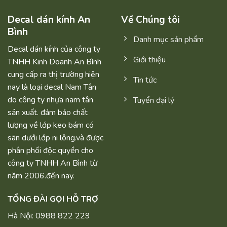
Decal dán kính An
Về Chúng tôi
Bình
Danh mục sản phẩm
Decal dán kính của công ty
Giới thiệu
TNHH Kinh Doanh An Bình
cung cấp ra thị trường hiện
Tin tức
nay là loại decal Nam Tân
do công ty nhựa nam tân
Tuyển đại lý
sản xuất. đảm bảo chất
lượng về lớp keo bám có
sãn dưới lớp ni lông.và được
phân phối độc quyền cho
công ty TNHH An Bình từ
năm 2006.đến nay.
TỔNG ĐÀI GỌI HỖ TRỢ
Hà Nội: 0988 822 229