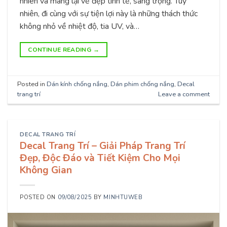
nhiên và mang lại vẻ đẹp tinh tế, sang trọng. Tuy
nhiên, đi cùng với sự tiện lợi này là những thách thức
không nhỏ về nhiệt độ, tia UV, và…
CONTINUE READING
→
Posted in
Dán kính chống nắng
,
Dán phim chống nắng
,
Decal
trang trí
Leave a comment
DECAL TRANG TRÍ
Decal Trang Trí – Giải Pháp Trang Trí
Đẹp, Độc Đáo và Tiết Kiệm Cho Mọi
Không Gian
POSTED ON
09/08/2025
BY
MINHTUWEB