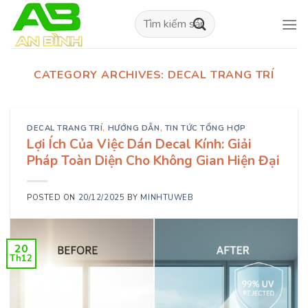
Skip
Tìm
to
kiếm:
content
CATEGORY ARCHIVES:
DECAL TRANG TRÍ
DECAL TRANG TRÍ
,
HƯỚNG DẪN
,
TIN TỨC TỔNG HỢP
Lợi Ích Của Việc Dán Decal Kính: Giải
Pháp Toàn Diện Cho Không Gian Hiện Đại
POSTED ON
20/12/2025
BY
MINHTUWEB
20
Th12