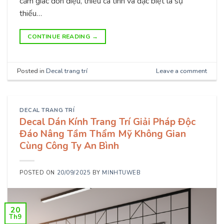
cảm giác đơn điệu, thiếu cá tính và đặc biệt là sự
thiếu…
CONTINUE READING
→
Posted in
Decal trang trí
Leave a comment
DECAL TRANG TRÍ
Decal Dán Kính Trang Trí Giải Pháp Độc
Đáo Nâng Tầm Thẩm Mỹ Không Gian
Cùng Công Ty An Bình
POSTED ON
20/09/2025
BY
MINHTUWEB
20
Th9