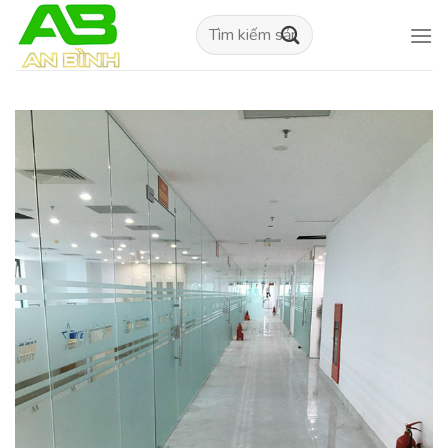
Skip
Tìm
to
kiếm:
content