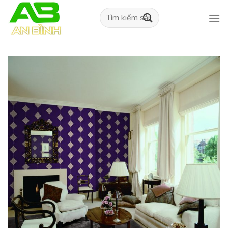
Skip
Tìm
to
kiếm:
content