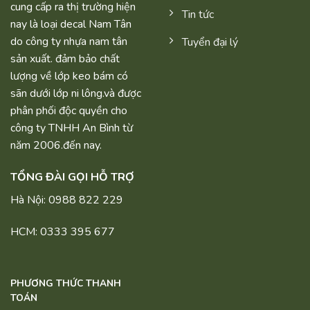
cung cấp ra thị trường hiện
Tin tức
nay là loại decal Nam Tân
do công ty nhựa nam tân
Tuyển đại lý
sản xuất. đảm bảo chất
lượng về lớp keo bám có
sãn dưới lớp ni lông.và được
phân phối độc quyền cho
công ty TNHH An Bình từ
năm 2006.đến nay.
TỔNG ĐÀI GỌI HỖ TRỢ
Hà Nội: 0988 822 229
HCM: 0333 395 677
PHƯƠNG THỨC THANH
TOÁN