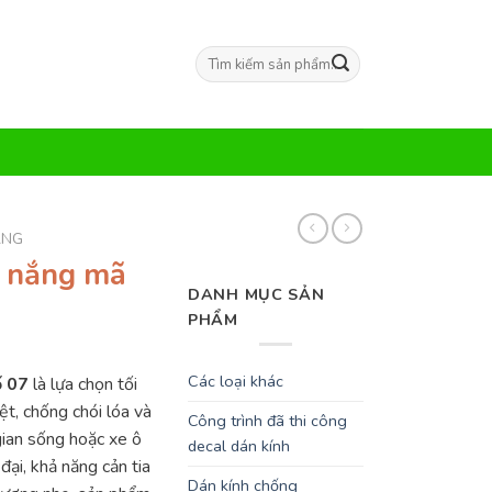
Tìm
kiếm:
ẮNG
 nắng mã
DANH MỤC SẢN
PHẨM
Các loại khác
ố 07
là lựa chọn tối
t, chống chói lóa và
Công trình đã thi công
ian sống hoặc xe ô
decal dán kính
đại, khả năng cản tia
Dán kính chống