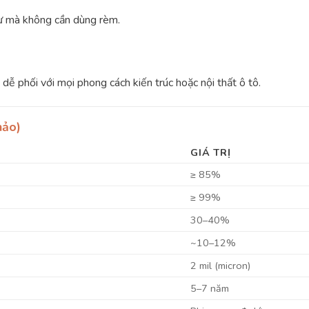
tư mà không cần dùng rèm.
dễ phối với mọi phong cách kiến trúc hoặc nội thất ô tô.
hảo)
GIÁ TRỊ
≥ 85%
≥ 99%
30–40%
~10–12%
2 mil (micron)
5–7 năm