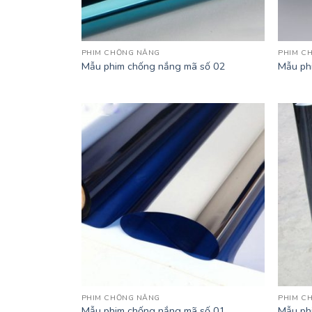
PHIM CHỐNG NẮNG
PHIM C
Mẫu phim chống nắng mã số 02
Mẫu ph
PHIM CHỐNG NẮNG
PHIM C
Mẫu phim chống nắng mã số 01
Mẫu ph