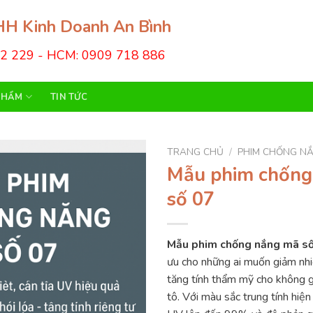
H Kinh Doanh An Bình
22 229 - HCM: 0909 718 886
PHẨM
TIN TỨC
TRANG CHỦ
/
PHIM CHỐNG N
Mẫu phim chống
số 07
Mẫu phim chống nắng mã s
ưu cho những ai muốn giảm nhiệ
tăng tính thẩm mỹ cho không g
tô. Với màu sắc trung tính hiện 