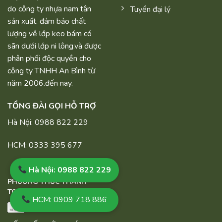
do công ty nhựa nam tân
Tuyển đại lý
sản xuất. đảm bảo chất
lượng về lớp keo bám có
sãn dưới lớp ni lông.và được
phân phối độc quyền cho
công ty TNHH An Bình từ
năm 2006.đến nay.
TỔNG ĐÀI GỌI HỖ TRỢ
Hà Nội: 0988 822 229
HCM: 0333 395 677
Hà Nội: 0988 822 229
PHƯƠNG THỨC THANH
TOÁN
HCM: 0909 718 886