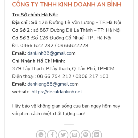
CÔNG TY TNHH KINH DOANH AN BÌNH
Trụ Sở chính Hà Nội:
Địa chỉ : Số
128 Đường Lê Văn Lương – TP.Hà Nội
Cơ Sở 2
: số 887 Đường Đê La Thành – TP. Hà Nội
Cơ Sở 3
:Số 126 Đường Cổ Nhuế -TP . Hà Nội
ĐT: 0466 822 292 / 0988822229
Email:
dankinh88@gmail.co
m
Chi Nhánh Hồ Chí Minh:
379 Tây Thạch, P.Tây thạch, Q. Tân Phú, TPHCM
Điện thoại : 08 66 794 212 / 0906 217 103
Email:
dankieng88@gmail.co
m
website:
https://decaldankinh.net
Hãy bảo vệ không gian sống của bạn ngay hôm nay
với phim cách nhiệt chất lượng cao!